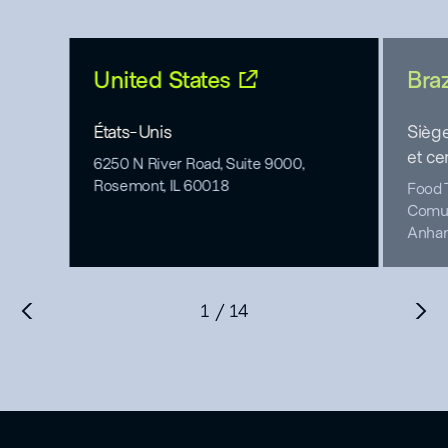
United States
, ouvre dans un n
Braz
États-Unis
Siège
et ce
6250 N River Road, Suite 9000,
Rosemont, IL 60018
Food 
Comun
Anhan
1
/ 14