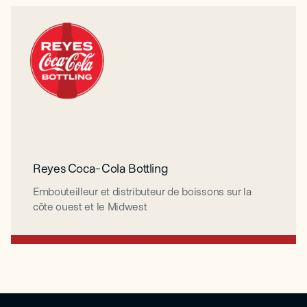
Reyes Coca-Cola Bottling
Reyes Coca-Cola Bottling
Embouteilleur et distributeur de boissons sur la
Embouteilleur et distributeur de boissons sur la
côte ouest et le Midwest
côte ouest et le Midwest