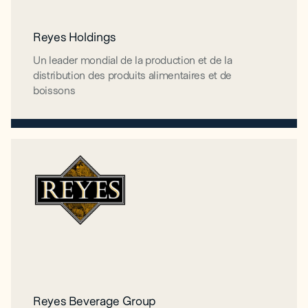
Reyes Holdings
Reyes Holdings
Un leader mondial de la production et de la
Un leader mondial de la production et de la
distribution des produits alimentaires et de
distribution des produits alimentaires et de
boissons
boissons
Reyes Beverage Group
Reyes Beverage Group