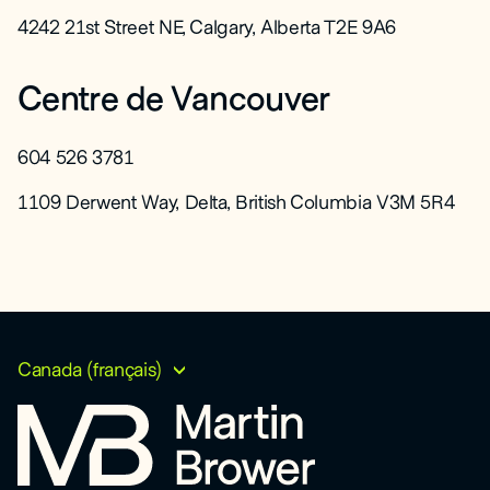
4242 21st Street NE, Calgary, Alberta T2E 9A6
Centre de Vancouver
604 526 3781
1109 Derwent Way, Delta, British Columbia V3M 5R4
Canada (français)
Choisissez la région
Mondial
, ouvre dans un nouvel onglet
EN